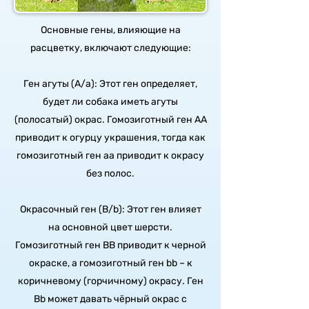
Основные гены, влияющие на
расцветку, включают следующие:
Ген агуты (А/a): Этот ген определяет,
будет ли собака иметь агуты
(полосатый) окрас. Гомозиготный ген АА
приводит к огурцу украшения, тогда как
гомозиготный ген аа приводит к окрасу
без полос.
Окрасочный ген (B/b): Этот ген влияет
на основной цвет шерсти.
Гомозиготный ген BB приводит к черной
окраске, а гомозиготный ген bb – к
коричневому (горчичному) окрасу. Ген
Bb может давать чёрный окрас с