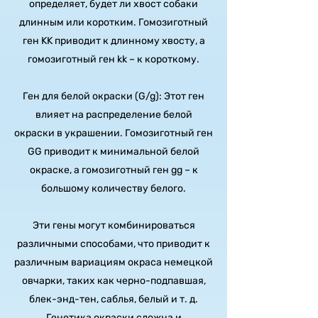
определяет, будет ли хвост собаки
длинным или коротким. Гомозиготный
ген KK приводит к длинному хвосту, а
гомозиготный ген kk – к короткому.
Ген для белой окраски (G/g): Этот ген
влияет на распределение белой
окраски в украшении. Гомозиготный ген
GG приводит к минимальной белой
окраске, а гомозиготный ген gg – к
большому количеству белого.
Эти гены могут комбинироваться
различными способами, что приводит к
различным вариациям окраса немецкой
овчарки, таких как черно-подпавшая,
блек-энд-тен, саблья, белый и т. д.
Генетика окраски сложна и