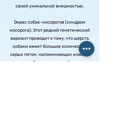
своей уникальной внешностью.
Окрас собак-носорогов (синдром
носорога): Этот редкий генетический
вариант приводит к тому, что шерсть
собаки имеет большое количество
серых пятен, напоминающих кожицу
носорога. Это очень редкий окрас, и
такие собаки могут быть особенно
ценны для коллекционеров.
Изменение окраса с возрастом: У
некоторых немецких овчарок окрас
может изменяться с возрастом.
Например, щенки могут родиться со
светлой шерстью, которая со временем
сменяется более темным окрасом.