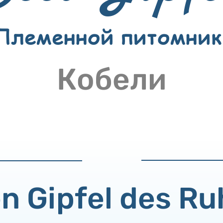
Племенной питомник
Кобели
n Gipfel des R