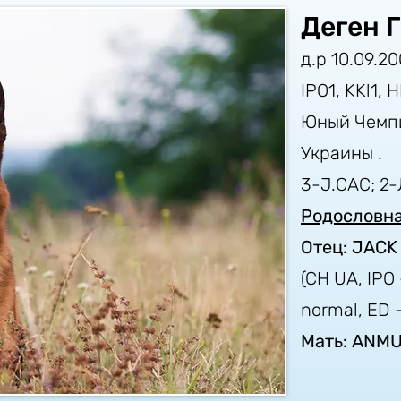
Деген 
д.р 10.09.20
IPO1, KKl1, 
Юный Чемпи
Украины .
3-J.CAC; 2-
Родословн
Отец: JACK
(CH UA, IPO –
normal, ED 
Мать: ANM