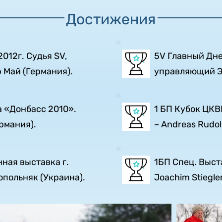
Достижения
012г. Судья SV,
5V Главный Дне
 Май (Германия).
управляющий Эр
 «Донбасс 2010».
1 БП Кубок ЦКВ
ермания).
– Andreas Rudol
ная выставка г.
1БП Спец. Выст
опольняк (Украина).
Joachim Stiegle