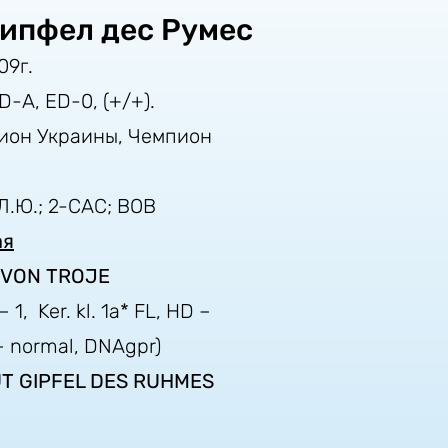
Гипфел дес Румес
09г.
HD-A, ED-0, (+/+).
он Украины, Чемпион
Л.Ю.; 2-САС; ВОВ
ая
 VON TROJE
 1, Ker. kl. 1a* FL, HD –
– normal, DNAgpr)
UT GIPFEL DES RUHMES