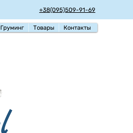
+38(095)509-91-69
Груминг
Товары
Контакты
l