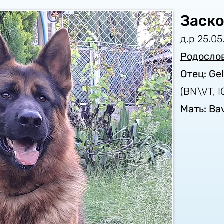
Заско
д.р 25.05
Родосло
Отец: Gel
(BN\VT, I
Мать: Bav