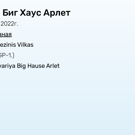
 Биг Хаус Арлет
.2022г.
вная
ezinis Vilkas
GP-1.)
ariya Big Hause Arlet