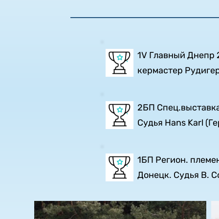
1V Главный Днепр 2
кермастер Рудигер
2БП Спец.выставка
Судья Hans Karl (Г
1БП Регион. племен
Донецк. Судья В. С