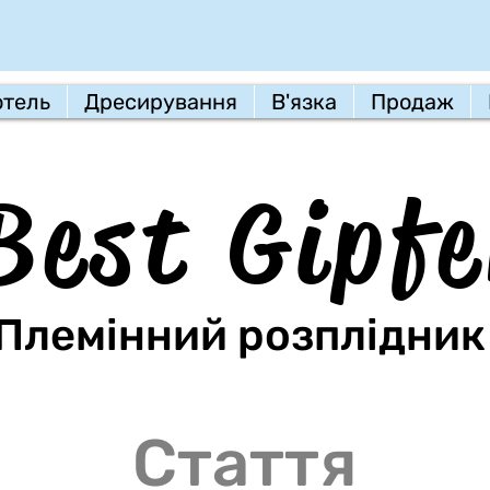
отель
Дресирування
В'язка
Продаж
Best Gipfe
Племінний розплідник
Стаття