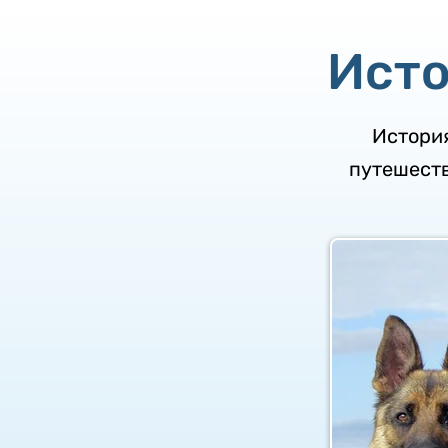
Исто
История
путешеств