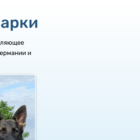
чарки
атляющее
Германии и