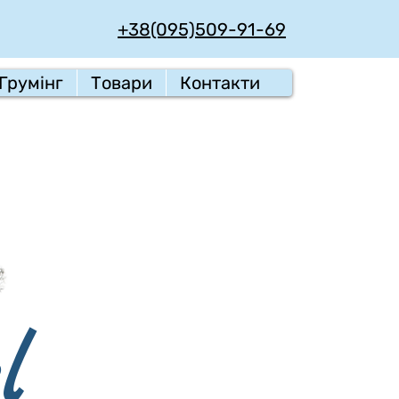
+38(095)509-91-69
Грумінг
Товари
Контакти
l