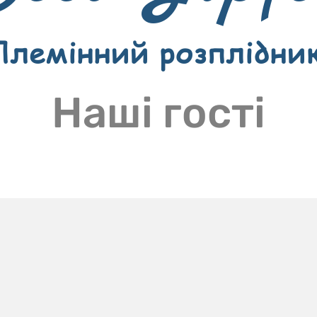
Племінний розплідни
Наші гості