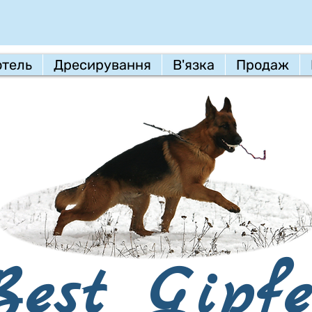
отель
Дресирування
В'язка
Продаж
Best Gipfe